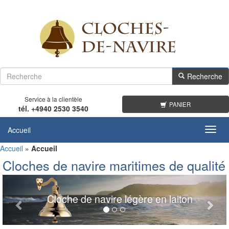
Recherche
Service à la clientèle
PANIER
tél. +4940 2530 3540
Accueil
Toggl
navig
Accueil
»
Accueil
Cloches de navire maritimes de qualité
de navire légère en laiton
Cloche d