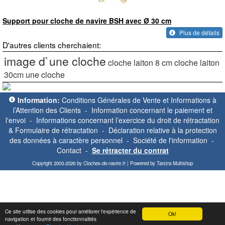
Support pour cloche de navire BSH avec Ø 30 cm
Plus de détails
D'autres clients cherchaient:
image d`une cloche
cloche laiton 8 cm
cloche laiton
30cm
une cloche
Information:
Conditions Générales de Vente et Informations à
l’Attention des Clients
-
Information concernant le paiement et
l'envoi
-
Informations concernant l’exercice du droit de rétractation
& Formulaire de rétractation
-
Déclaration relative à la protection
des données à caractère personnel
-
Société de l'information
-
Contact
-
Se rétracter du contrat
Copyright 2003-2026 by Cloches-de-navire.fr | Powered by Tarstra Multishop
Ce site utilise des cookies pour améliorer l'expérience de
Ok!
navigation et fournir des fonctionnalités